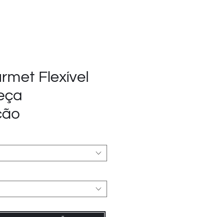
rmet Flexível
Peça
ção