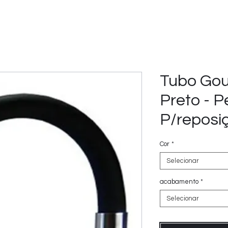
Tubo Gou
Preto - 
P/reposi
Cor
*
Selecionar
acabamento
*
Selecionar