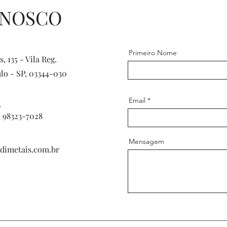
ONOSCO
Primeiro Nome
s, 135 - Vila Reg.
ulo - SP, 03344-030
Email
6
) 98323-7028
Mensagem
imetais.com.br