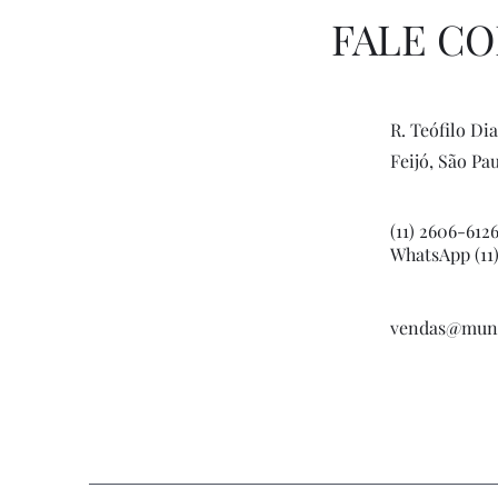
FALE C
R. Teófilo Dia
Feijó, São Pa
(11) 2606-612
WhatsApp (11
vendas@mund