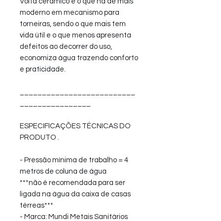
Volta ceramico é o que há de mais
moderno em mecanismo para
torneiras, sendo o que mais tem
vida útil e o que menos apresenta
defeitos ao decorrer do uso,
economiza água trazendo conforto
e praticidade.
__________________________
________________
ESPECIFICAÇÕES TÉCNICAS DO
PRODUTO .
- Pressão mínima de trabalho = 4
metros de coluna de água
***não é recomendada para ser
ligada na água da caixa de casas
térreas***
- Marca: Mundi Metais Sanitários