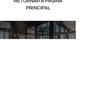
RETORNAR À PÁGINA
PRINCIPAL
FALE CONOSCO
R. Teófilo Dias, 135 - Vila Reg.
Feijó, São Paulo - SP,
03344-