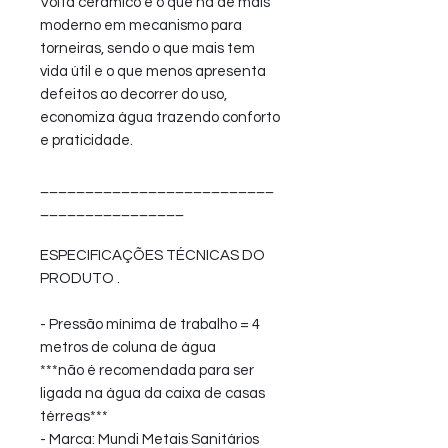
Volta ceramico é o que há de mais
moderno em mecanismo para
torneiras, sendo o que mais tem
vida útil e o que menos apresenta
defeitos ao decorrer do uso,
economiza água trazendo conforto
e praticidade.
__________________________
________________
ESPECIFICAÇÕES TÉCNICAS DO
PRODUTO .
- Pressão mínima de trabalho = 4
metros de coluna de água
***não é recomendada para ser
ligada na água da caixa de casas
térreas***
- Marca: Mundi Metais Sanitários