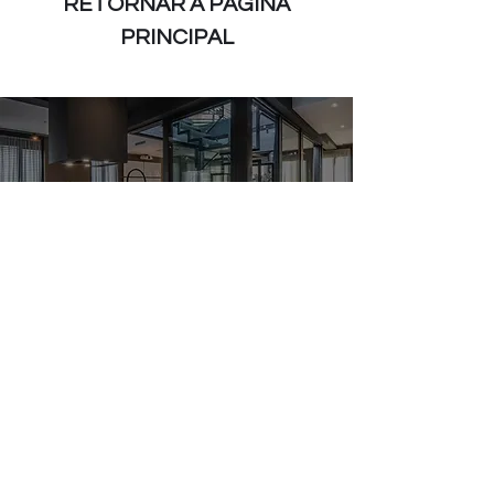
RETORNAR À PÁGINA
PRINCIPAL
FALE CONOSCO
R. Teófilo Dias, 135 - Vila Reg.
Feijó, São Paulo - SP,
03344-