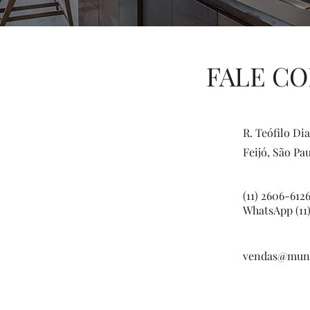
FALE C
R. Teófilo Dia
Feijó, São Pa
(11) 2606-612
WhatsApp (11
vendas@mund