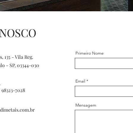
ONOSCO
Primeiro Nome
s, 135 - Vila Reg.
ulo - SP, 03344-030
Email
6
) 98323-7028
Mensagem
imetais.com.br