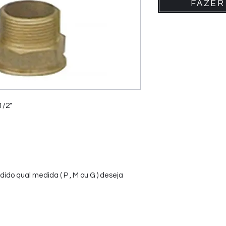
FAZER
1/2"
o qual medida ( P , M ou G ) deseja 