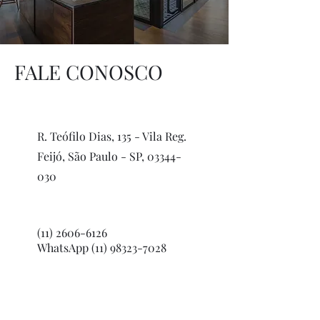
FALE CONOSCO
R. Teófilo Dias, 135 - Vila Reg.
Feijó, São Paulo - SP,
03344-
030
(11) 2606-6126
WhatsApp
(11) 98323-7028
vendas@mundimetais.com.br