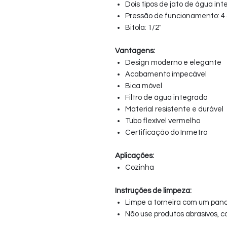
Dois tipos de jato de água in
Pressão de funcionamento: 4
Bitola: 1/2"
Vantagens:
Design moderno e elegante
Acabamento impecável
Bica móvel
Filtro de água integrado
Material resistente e durável
Tubo flexível vermelho
Certificação do Inmetro
Aplicações:
Cozinha
Instruções de limpeza:
Limpe a torneira com um pan
Não use produtos abrasivos, 