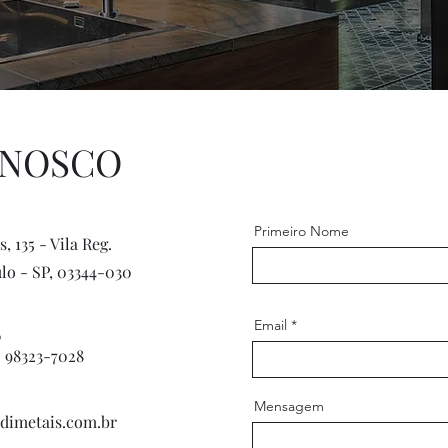
ONOSCO
Primeiro Nome
s, 135 - Vila Reg.
ulo - SP, 03344-030
Email
6
) 98323-7028
Mensagem
imetais.com.br