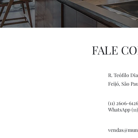
FALE C
R. Teófilo Dia
Feijó, São Pa
(11) 2606-612
WhatsApp (11
vendas@mund