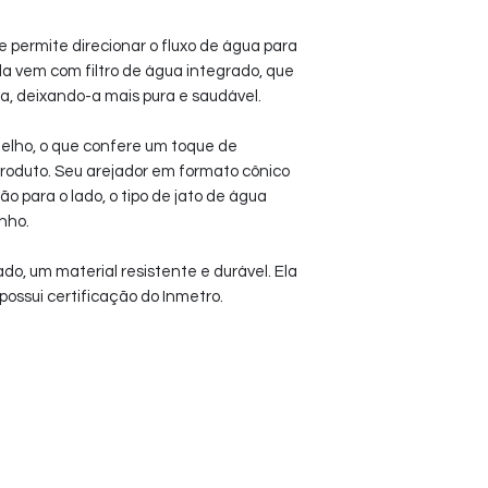
ue permite direcionar o fluxo de água para
ela vem com filtro de água integrado, que
a, deixando-a mais pura e saudável.
rmelho, o que confere um toque de
roduto. Seu arejador em formato cônico
o para o lado, o tipo de jato de água
inho.
do, um material resistente e durável. Ela
possui certificação do Inmetro.