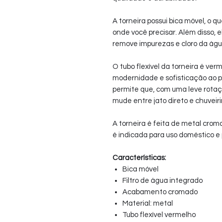
A torneira possui bica móvel, o q
onde você precisar. Além disso, 
remove impurezas e cloro da águ
O tubo flexível da torneira é ve
modernidade e sofisticação ao p
permite que, com uma leve rotaçã
mude entre jato direto e chuveir
A torneira é feita de metal croma
é indicada para uso doméstico e 
Características:
Bica móvel
Filtro de água integrado
Acabamento cromado
Material: metal
Tubo flexível vermelho