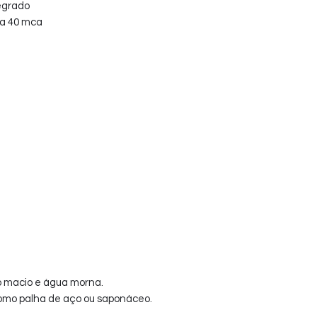
tegrado
 a 40 mca
o macio e água morna.
como palha de aço ou saponáceo.