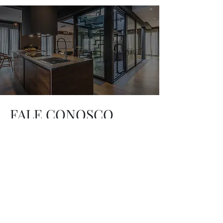
FALE CONOSCO
R. Teófilo Dias, 135 - Vila Reg.
Feijó, São Paulo - SP,
03344-
030